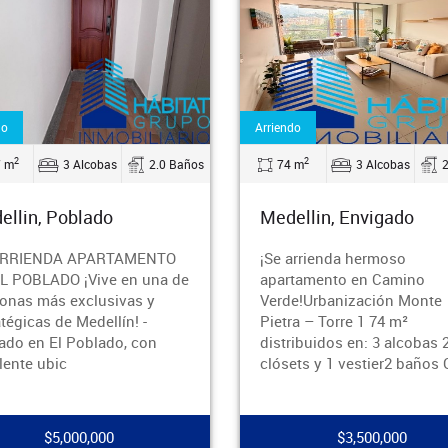
Arriendo
Venta
2
2.0 Baños
74 m
3 Alcobas
2.0 Baños
67 
Medellin, Envigado
Mede
ENTO
¡Se arrienda hermoso
Se ve
una de
apartamento en Camino
ubica
 y
Verde!Urbanización Monte
Resid
-
Pietra – Torre 1 74 m²
Diego
on
distribuidos en: 3 alcobas 2
Medell
clósets y 1 vestier2 baños Coc
$3,500,000