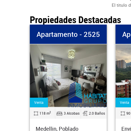
El titulo
Propiedades Destacadas
mento - 2525
Apartamento - 2535
Venta
2
3 Alcobas
2.0 Baños
90 m
3 Alcobas
2.0 Baño
, Poblado
Envigado, Camino Verde