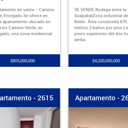
SE VENDE Bodega entre la 30 y
Arrienda casa
GuayabalZona industrial de
, envigado sec
Belén. Área construida 670
alcobas, 3 clo
metros.2 baños por piso.Los
comedor, coci
pisos superiores del dos hacia
red de gas, cu
arriba
$4,200,000,000
$8
2615
Apartamento - 2614
Apa