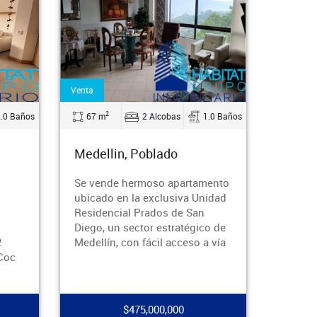
Arriendo
2
2
m
2 Alcobas
1.0 Baños
64 m
2 Alcobas
2.
llin, Poblado
Medellin, Poblado
nde hermoso apartamento
Se arrenda apartaemnto con
do en la exclusiva Unidad
vista al sur y al aeropuerto 
encial Prados de San
dos habitaciones, dos baños
, un sector estratégico de
sala comedor, cocina integra
ín, con fácil acceso a vía
con horno, calentador de ag
$475,000,000
$3,500,000