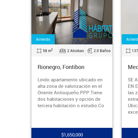
endo
Arriendo
2
2
8 m
2 Alcobas
2.0 Baños
137 m
3 Alcobas
onegro, Fontibon
Medellin, Poblado
do apartamento ubicado en
SE ARRIENDA APARTAM
a zona de valorización en el
EN EL POBLADO ¡Vive en 
ente Antioqueño.PPP Tiene
las zonas más exclusivas
 habitaciones y opción de
estratégicas de Medellín! 
cera habitación o estudio.Co
Ubicado en El Poblado, c
excelente ubic
$1,650,000
$5,000,000