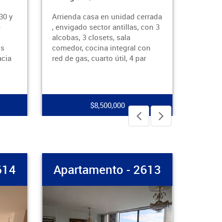
 en unidad cerrada
Vende casa primer piso , sector
tor antillas, con 3
trinidad con sala , comedor,
sets, sala
cocina sencilla, 8 alcobas, 2
na integral con
baños , 1 patio, tina de agua
arto útil, 4 par
caliente ,piso de baldosa com
,500,000
$490,000,000
rtamento - 2613
Apartamento - 2