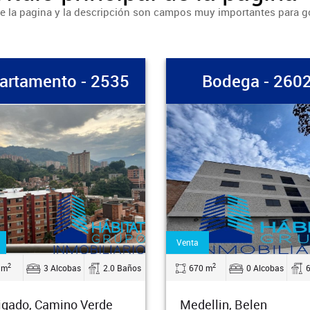
 de la pagina y la descripción son campos muy importantes para 
Bodega - 2602
Apartam
Venta
Arriendo
2
2
s
670 m
0 Alcobas
6.0 Baños
1800 m
Medellin, Belen
Envigado, 