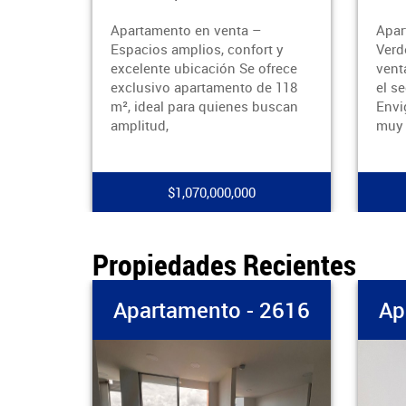
o en venta –
Apartamento en venta – Camino
mplios, confort y
Verde, Envigado Se ofrece en
ubicación Se ofrece
venta apartamento ubicado en
apartamento de 118
el sector Camino Verde, en
para quienes buscan
Envigado, una zona residencial
muy
1,070,000,000
$805,000,000
Propiedades Recientes
partamento - 2616
Apartamento - 