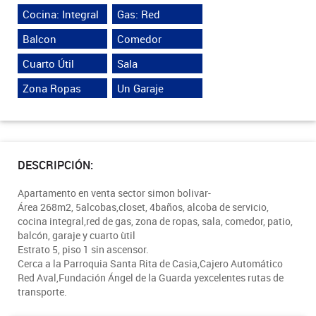
Cocina: Integral
Gas: Red
Balcon
Comedor
Cuarto Útil
Sala
Zona Ropas
Un Garaje
DESCRIPCIÓN:
Apartamento en venta sector simon bolivar-
Área 268m2, 5alcobas,closet, 4baños, alcoba de servicio,
cocina integral,red de gas, zona de ropas, sala, comedor, patio,
balcón, garaje y cuarto ùtil
Estrato 5, piso 1 sin ascensor.
Cerca a la Parroquia Santa Rita de Casia,Cajero Automático
Red Aval,Fundación Ángel de la Guarda yexcelentes rutas de
transporte.