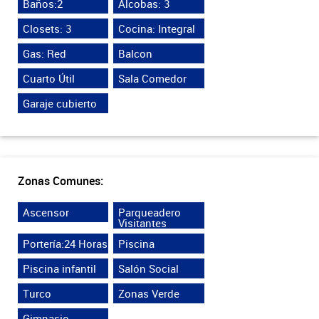
Baños:2
Alcobas: 3
Closets: 3
Cocina: Integral
Gas: Red
Balcon
Cuarto Útil
Sala Comedor
Garaje cubierto
Zonas Comunes:
Ascensor
Parqueadero
Visitantes
Portería:24 Horas
Piscina
Piscina infantil
Salón Social
Turco
Zonas Verde
Gimnasio