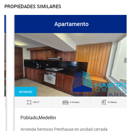
PROPIEDADES SIMILARES
Apartamento
Arriendo
2
148 m
3 Alcobas
3.0 Baños
Poblado,Medellin
Arrienda hermoso Penthause en unidad cerrada