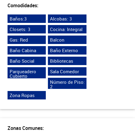
Comodidades:
Baños:3
Alcobas: 3
Closets: 3
Cocina: Integral
Gas: Red
Balcon
Baño Cabina
Baño Externo
Baño Social
Bibliotecas
Parqueadero
Sala Comedor
Cubierto
Número de Piso:
2
Zona Ropas
Zonas Comunes: